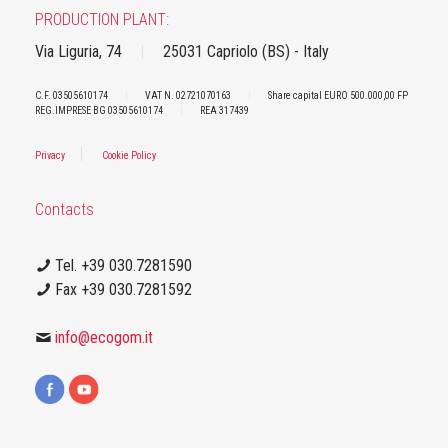
PRODUCTION PLANT:
Via Liguria, 74
|
25031 Capriolo (BS) - Italy
C.F. 03505610174
|
VAT N. 02721070163
|
Share capital EURO 500.000,00 FP
REG.IMPRESE BG 03505610174
|
REA 317439
|
Privacy
Cookie Policy
Contacts
Tel. +39 030.7281590
Fax +39 030.7281592
info@ecogom.it