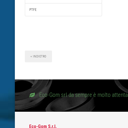
PTFE
« INDIETRO
Eco-Gom srl da sempre è molto attenta 
Eco-Gom S.r.l.