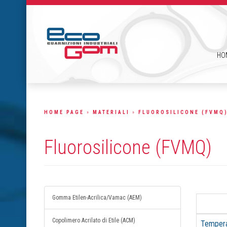
HO
HOME PAGE
»
MATERIALI
»
FLUOROSILICONE (FVMQ
Fluorosilicone (FVMQ)
Gomma Etilen-Acrilica/Vamac (AEM)
Copolimero Acrilato di Etile (ACM)
Tempera