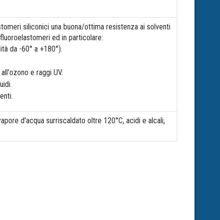
astomeri siliconici una buona/ottima resistenza ai solventi
fluoroelastomeri ed in particolare:
ità da -60° a +180°).
, all'ozono e raggi UV.
idi.
enti.
 vapore d'acqua surriscaldato oltre 120°C, acidi e alcali,