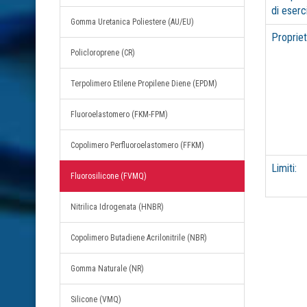
di eserc
Gomma Uretanica Poliestere (AU/EU)
Propriet
Policloroprene (CR)
Terpolimero Etilene Propilene Diene (EPDM)
Fluoroelastomero (FKM-FPM)
Copolimero Perfluoroelastomero (FFKM)
Limiti:
Fluorosilicone (FVMQ)
Nitrilica Idrogenata (HNBR)
Copolimero Butadiene Acrilonitrile (NBR)
Gomma Naturale (NR)
Silicone (VMQ)