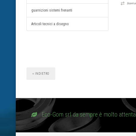
Scorri a d
guarnizioni sistemi frenanti
Articoli tecnici a disegno
« INDIETRO
Eco-Gom srl da sempre è molto attenta 