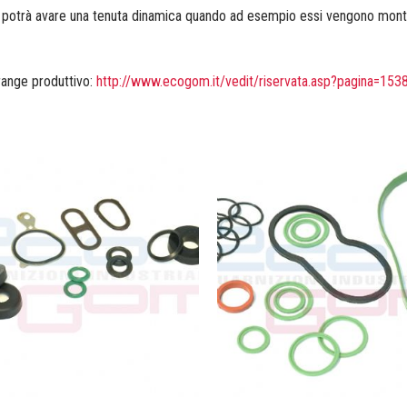
 potrà avare una tenuta dinamica quando ad esempio essi vengono montat
 range produttivo:
http://www.ecogom.it/vedit/riservata.asp?pagina=153